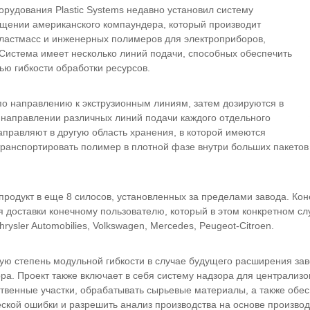
рудования Plastic Systems недавно установил систему
ещении американского компаундера, который производит
ластмасс и инженерных полимеров для электроприборов,
Система имеет несколько линий подачи, способных обеспечить
ью гибкости обработки ресурсов.
о направлению к экструзионным линиям, затем дозируются в
 направлении различных линий подачи каждого отдельного
аправляют в другую область хранения, в которой имеются
ранспортировать полимер в плотной фазе внутри больших пакетов 
продукт в еще 8 силосов, установленных за пределами завода. Ко
 доставки конечному пользователю, который в этом конкретном слу
 Chrysler Automobilies, Volkswagen, Mercedes, Peugeot-Citroen.
ую степень модульной гибкости в случае будущего расширения зав
ора. Проект также включает в себя систему надзора для централи
ственные участки, обрабатывать сырьевые материалы, а также обе
еской ошибки и разрешить анализ производства на основе произво