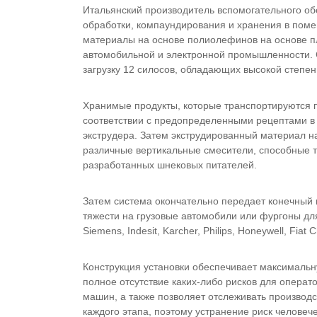
Итальянский производитель вспомогательного обо
обработки, компаундирования и хранения в пом
материалы на основе полиолефинов на основе п
автомобильной и электронной промышленности. 
загрузку 12 силосов, обладающих высокой степен
Хранимые продукты, которые транспортируются п
соответствии с предопределенными рецептами в
экструдера. Затем экструдированный материал н
различные вертикальные смесители, способные т
разработанных шнековых питателей.
Затем система окончательно передает конечный 
тяжести на грузовые автомобили или фургоны для
Siemens, Indesit, Karcher, Philips, Honeywell, Fiat
Конструкция установки обеспечивает максимальн
полное отсутствие каких-либо рисков для операт
машин, а также позволяет отслеживать производ
каждого этапа, поэтому устранение риск человеч